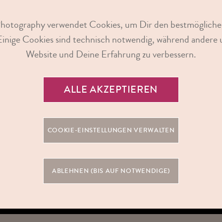
 BUCHEN
Photography verwendet Cookies, um Dir den bestmögliche
GUTSCHEIN KAUFEN
Einige Cookies sind technisch notwendig, während andere u
Website und Deine Erfahrung zu verbessern.
ALLE AKZEPTIEREN
COOKIE-EINSTELLUNGEN VERWALTEN
OTOSHOO
ABLEHNEN (BIS AUF NOTWENDIGE)