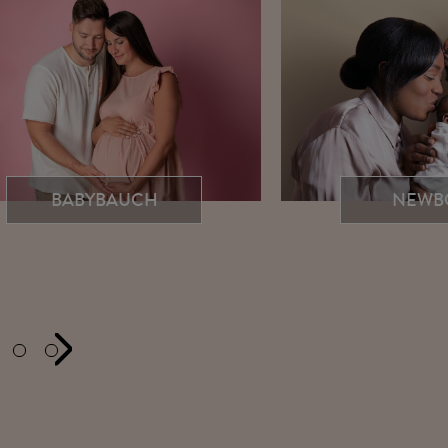
BABYBAUCH
NEWB