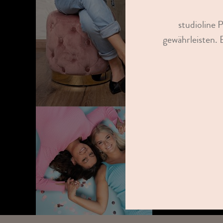
TERMIN
studioline 
gewährleisten. 
F
GUTSCHEIN
KAUFEN