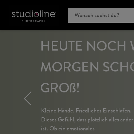
HEUTE NOCH W
MORGEN SCH
GROß!
Kleine Hände. Friedliches Einschlafen.
Dieses Gefühl, dass plötzlich alles ander
ist. Ob ein emotionales