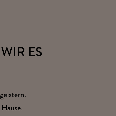
 WIR ES
geistern.
h Hause.