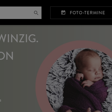
FOTO-TERMINE
INZIG.
ON
s