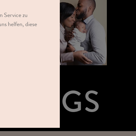
n Service zu
ns helfen, diese
GUTSCHEIN
KAUFEN
GUTSCHEIN
KAUFEN
TINGS