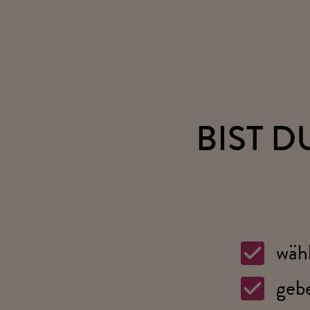
BIST D
wähl
gebe