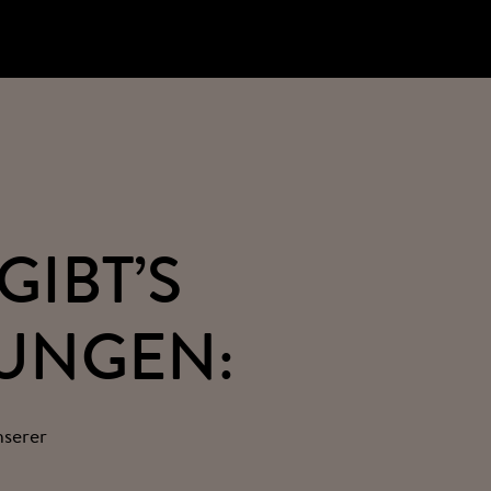
GIBT’S
UNGEN:
nserer