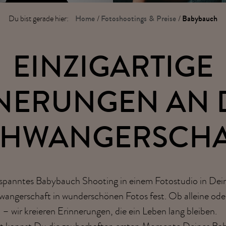
Home
Fotoshootings & Preise
Babybauch
Du bist gerade hier:
/
/
EINZIGARTIGE
NERUNGEN AN 
CHWANGERSCHA
spanntes Babybauch Shooting in einem Fotostudio in Dei
wangerschaft in wunderschönen Fotos fest. Ob alleine od
– wir kreieren Erinnerungen, die ein Leben lang bleiben.
t kannst Du die zauberhaften ersten Momente Deines Bab