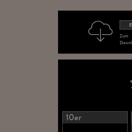
E
Zum
Downl
10er