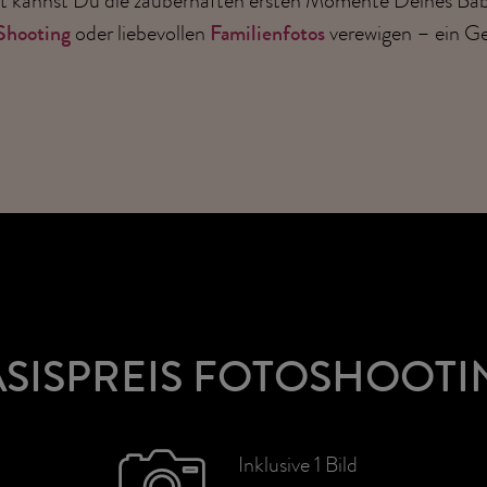
Shooting
oder liebevollen
Familienfotos
verewigen – ein G
ASISPREIS FOTOSHOOTI
Inklusive 1 Bild