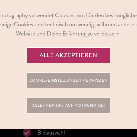
(Abzug & Datei)
Photography verwendet Cookies, um Dir den bestmögliche
Einige Cookies sind technisch notwendig, während andere u
49
99
Website und Deine Erfahrung zu verbessern.
€
ALLE AKZEPTIEREN
SHOOTING IN DEINER
COOKIE-EINSTELLUNGEN VERWALTEN
WUNSCHKATEGORIE
Vorbesprechung und Stylecheck
ABLEHNEN (BIS AUF NOTWENDIGE)
30 Minuten Fotoshooting
Bildauswahl