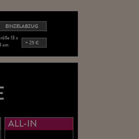
EINZELABZUG
röße 13 x
+ 25 €
8 cm
E
ALL-IN