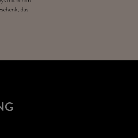
eschenk, das
NG