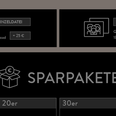
INZELDATEI
G
+ 25 €
oad
1
SPARPAKET
20er
30er