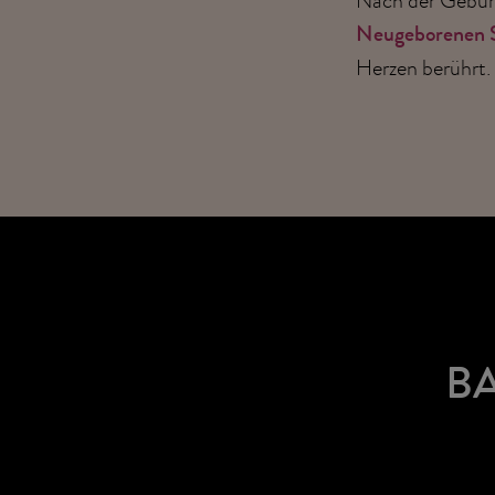
Neugeborenen 
Herzen berührt.
B