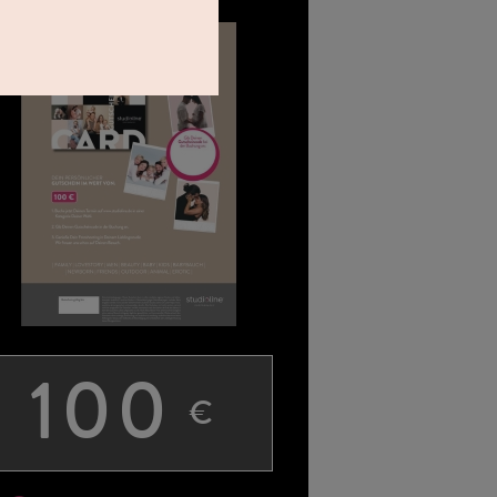
100
€