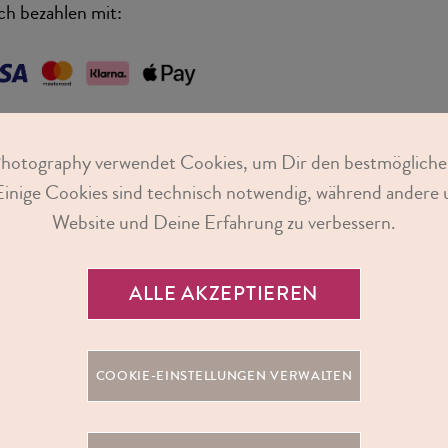
ch bezahlen mit:
Photography verwendet Cookies, um Dir den bestmögliche
Einige Cookies sind technisch notwendig, während andere u
ahlungseingang schicken wir Dir Deinen Gutschein als PDF zu. Bei einer Zahlu
Website und Deine Erfahrung zu verbessern.
u Deinen Gutschein direkt per E-Mail. Solltest Du Dich für eine Zahlung über 
scheiden, kann sich der Gutscheinversand um ca. 3-5 Werktage verzögern.
ALLE AKZEPTIEREN
COOKIE-EINSTELLUNGEN VERWALTEN