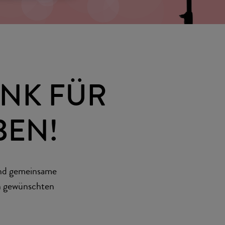
ENK FÜR
BEN!
und gemeinsame
en gewünschten