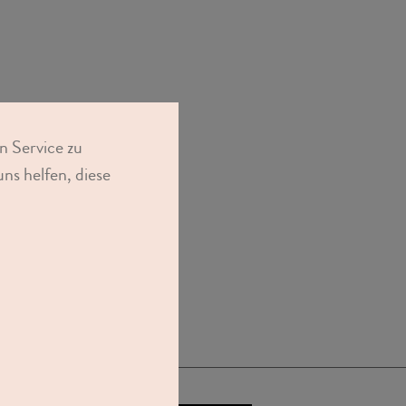
n Service zu
ns helfen, diese
ng mit Kreditkarte
Klarna oder