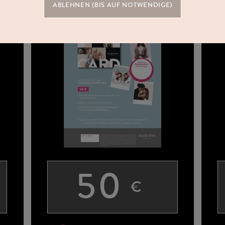
ABLEHNEN (BIS AUF NOTWENDIGE)
50
€