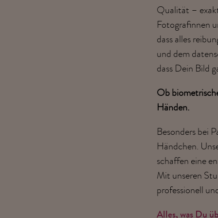
Qualität – exak
Fotografinnen u
dass alles reibu
und dem datensc
dass Dein Bild 
Ob biometrische
Händen.
Besonders bei Pa
Händchen. Unser
schaffen eine e
Mit unseren Stud
professionell un
Alles, was Du üb