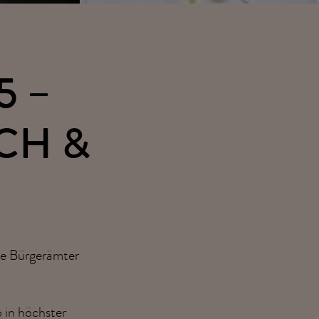
5 –
CH &
die Bürgerämter
o
in höchster