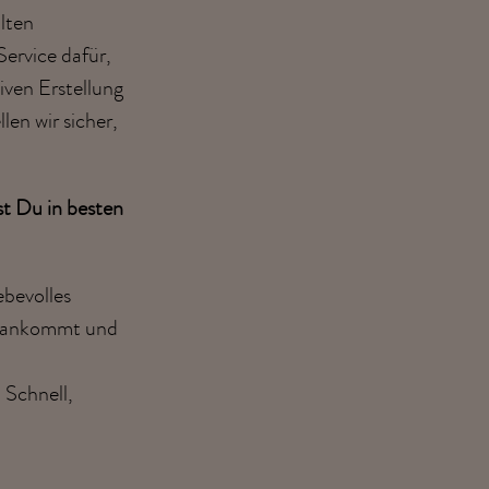
lten
ervice dafür,
iven Erstellung
en wir sicher,
st Du in besten
ebevolles
s ankommt und
 Schnell,