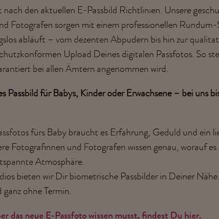
t nach den aktuellen
E-Passbild Richtlinien
. Unsere geschu
nd Fotografen sorgen mit einem professionellen Rundum-S
ngslos abläuft – vom dezenten Abpudern bis hin zur qualitat
hutzkonformen Upload Deines digitalen Passfotos. So stell
garantiert bei allen Ämtern angenommen wird.
s Passbild für Babys, Kinder oder Erwachsene – bei uns bi
ssfotos fürs Baby braucht es Erfahrung, Geduld und ein li
e Fotografinnen und Fotografen wissen genau, worauf e
ntspannte Atmosphäre.
ios bieten wir Dir biometrische Passbilder in Deiner Nähe.
d ganz ohne Termin.
er das neue E-Passfoto wissen musst, findest Du hier.