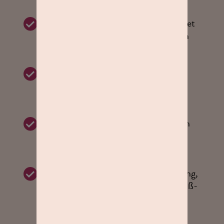
Für schöne Gruppenaufnahmen achtet
darauf, dass Eure Kleidung zusammen
passt.
Verzichtet auf Rollkragen, große
Aufdrucke und Muster, denn diese
lenken von Euch ab.
Stylt die Haare und Nägel der Kleinen
bereits zu Hause, damit sie gepflegt
wirken.
Pflegt auch die Füße vor dem Shooting,
vielleicht machen wir auch tolle Barfuß-
Bilder.