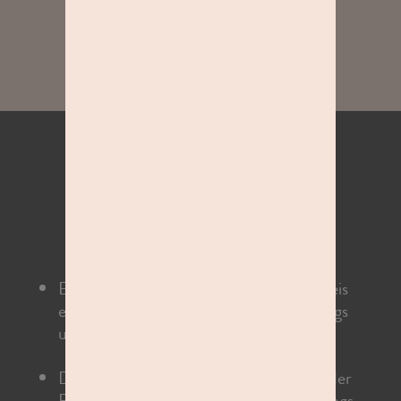
Finde das passende Studio in der
Nähe.
DIE FACTS ZU EUREM
KINDER-
FOTOSHOOTING
Euer Lieblingsfoto ist bereits im Basispreis
enthalten inklusive eines 13×18 cm Abzugs
und einer Datei.
Die Shootingzeiten sind je nach Anzahl der
Personen und dem Aufwand des Shootings