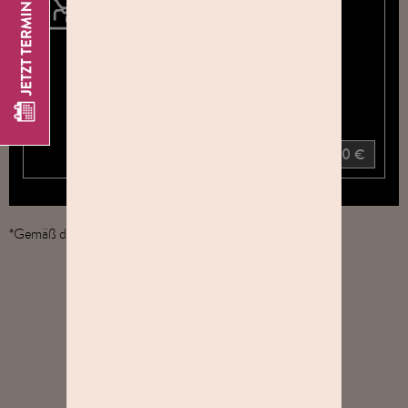
ALLE BILDER
DEINES
GEWÄHLTEN
PAKETS (30ER
UND ALL-IN)
Größe 13 x 18 cm
+ 40 €
*Gemäß der gültigen AGB
ZUR
STUDIOSUCHE