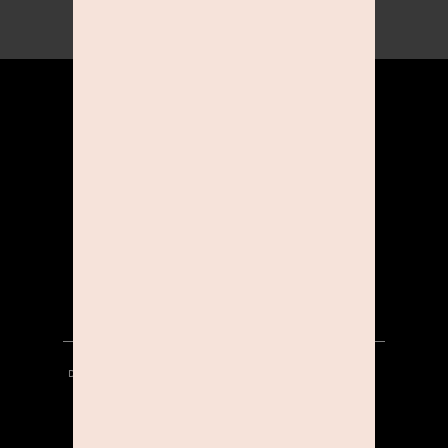
haltet diese einmalige Zeit fest. Bis zu 60
eurer Lieblingsbilder könnt ihr auswählen, und
das alles ganz sicher in einem
Fotostudio
in
eurer Nähe. Euer Kind ist noch jünger als 1
Jahr? Schaue dir unbedingt alles zum Thema
Babyfotografie
an.
ÜBER UNS
KOOPERATIONEN
KARRIERE
DATENSCHUTZ
HINWEISGEBERSYSTEM
AGB
IMPRESSUM
KONTAKT