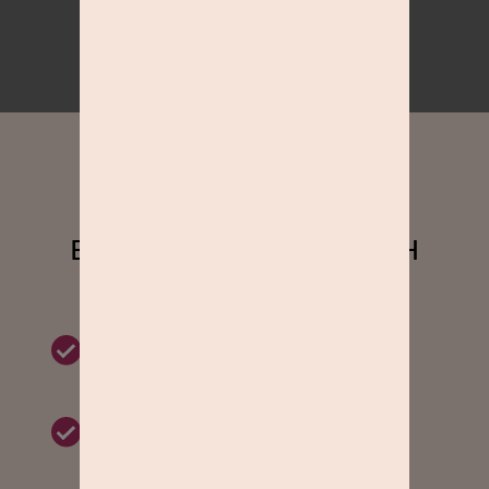
in der Nähe.
FOTOSPASS IN DEINER NÄHE
BEVOR ES LOSGEHT, NOCH
EIN PAAR TIPPS:
Kleidet Eure Kids so, dass sie sich
wohlfühlen.
Bringt die Lieblings-Accessoires und
Spielzeug Eurer Kids mit, denn sie
machen die Bilder persönlich.