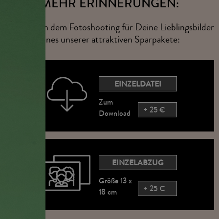
MEHR ERINNERUNGEN:
Wähle nach dem Fotoshooting für Deine Lieblingsbilder
eines unserer attraktiven Sparpakete:
EINZELDATEI
Zum
+ 25 €
Download
EINZELABZUG
Größe 13 x
+ 25 €
18 cm