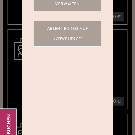
VERWALTEN
270 €
300 €
ABLEHNEN (BIS AUF
NOTWENDIGE)
ABZÜGE
ALLE BILDER
DEINES
GEWÄHLTEN
PAKETS (10ER
UND 20ER)
Größe 13 x 18 cm
+ 30 €
ABZÜGE