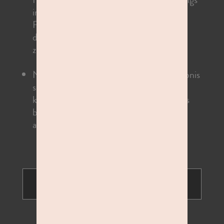
individuell. Plant etwas Zeit für das
Fotoshooting und die Bildauswahl ein,
damit auch jeder mit dem Ergebnis
zufrieden ist.
Nach Eurem einzigartigen Shootingerlebnis
seid ihr bestimmt neugierig, deswegen
könnt Ihr sofort die schönsten Bilder aus
bis zu 60 unterschiedlichen Aufnahmen
auswählen.
JETZT TERMIN BUCHEN
Finde das passende Studio