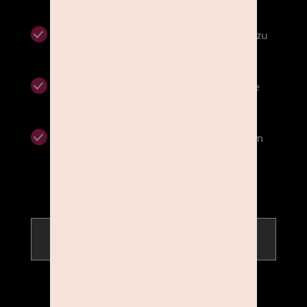
Style deine Haare und Nägel bereits zu
Hause
Wähle Deine Kleidung so aus, dass sie
Deinem Jobprofil entspricht
Maximal zwei Tage vorher ins Solarium
gehen
OHNE TERMIN IM STUDIO
Finde das passende Studio
in der Nähe.