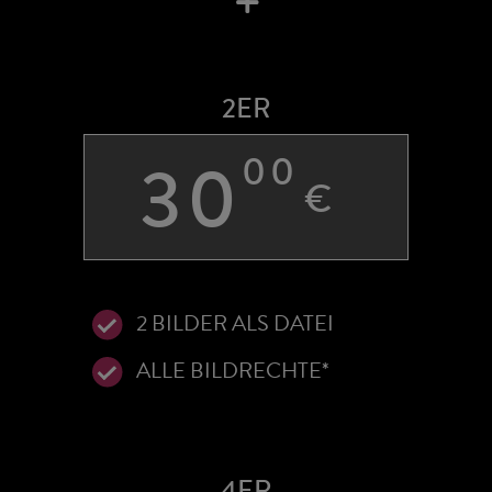
+
2ER
30
00
€
2 BILDER ALS DATEI
ALLE BILDRECHTE*
4ER