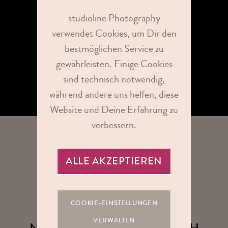
studioline Photography
verwendet Cookies, um Dir den
15 BILDER ALS DATEI
bestmöglichen Service zu
gewährleisten. Einige Cookies
ALLE BILDRECHTE*
sind technisch notwendig,
während andere uns helfen, diese
Website und Deine Erfahrung zu
verbessern.
ALLE AKZEPTIEREN
UNSER BEWERBUNG PREMIUM SHOOTING
COOKIE-EINSTELLUNGEN
VERWALTEN