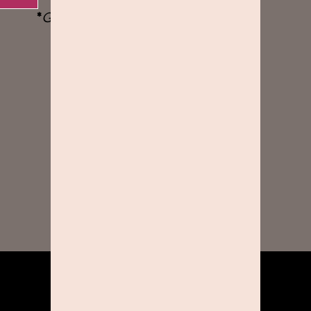
*
Gemäß der gültigen
AGB
BEWERBUNG
PREMIUM
Finde das passende Studio in der
Nähe.
FOTOSPASS IN DEINER NÄHE