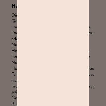
HAFTUNG
Die studioline Holding GmbH haftet nicht
für Schäden, insbesondere nicht für
unmittelbare oder mittelbare Folgeschäden,
Datenverlust, entgangenen Gewinn, System-
oder Produktionsausfälle, die durch die
Nutzung dieser Internetseiten oder das
Herunterladen von Daten entstehen. Liegt
bei einem entstandenen Schaden durch die
Nutzung der Internetseiten oder das
Herunterladen von Daten Vorsatz oder grobe
Fahrlässigkeit vor, gilt der Haftungsausschluss
nicht. Die durch die Nutzung der
Internetseiten entstandene Rechtsbeziehung
zwischen Ihnen und der studioline Holding
GmbH unterliegt dem Recht der
Bundesrepublik Deutschland. Bei