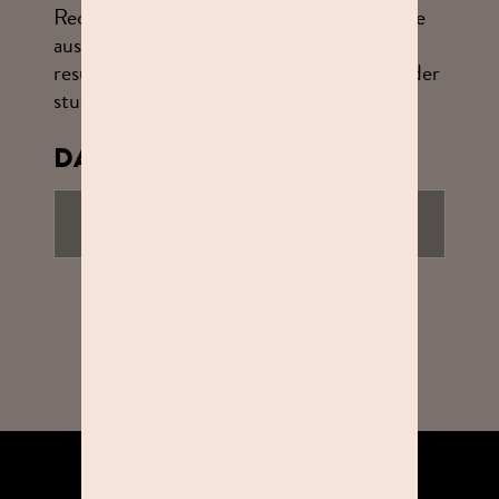
Rechtsstreitigkeiten mit Vollkaufleuten, die
aus der Nutzung dieser Internetseiten
resultieren, ist der Gerichtsstand der Sitz der
studioline Holding GmbH in Kiel.
DATENSCHUTZ
ZUM DATENSCHUTZ