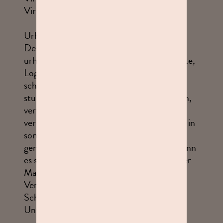
Virensuchsoftware zu prüfen.
Urheberrechte und Sonderschutzrechte
Der Inhalt dieser Internetseiten ist
urheberrechtlich geschützt. Grafiken, Texte,
Logos, Bilder usw. dürfen nur nach
schriftlicher Genehmigung durch die
studioline Holding GmbH heruntergeladen,
vervielfältigt, kopiert, geändert,
veröffentlicht, versendet, übertragen oder in
sonstiger Form genutzt werden. Bei
genannten Produkt- und Firmennamen kann
es sich um eingetragene Warenzeichen oder
Marken handeln. Die unberechtigte
Verwendung kann zu
Schadensersatzansprüchen und
Unterlassungsansprüchen führen.