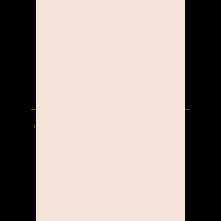
ÜBER UNS
KOOPERATIONEN
KARRIERE
DATENSCHUTZ
HINWEISGEBERSYSTEM
AGB
IMPRESSUM
KONTAKT
STUDIOLINE INSIDER