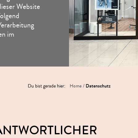
dieser Website
olgend
Verarbeitung
en im
Home
Datenschutz
Du bist gerade hier:
/
RANTWORTLICHER