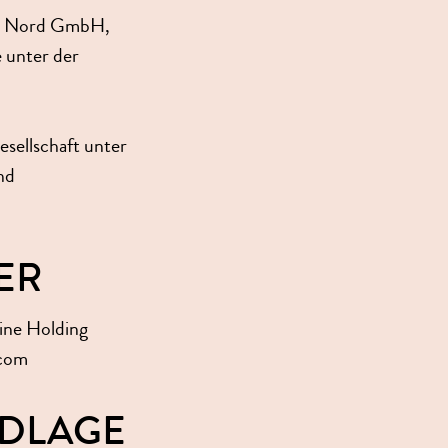
ine Nord GmbH,
e unter der
esellschaft unter
nd
ER
ine Holding
.com
NDLAGE