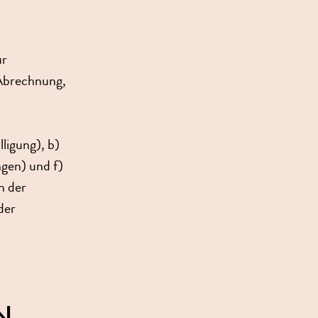
ur
 Abrechnung,
lligung), b)
ngen) und f)
n der
der
N