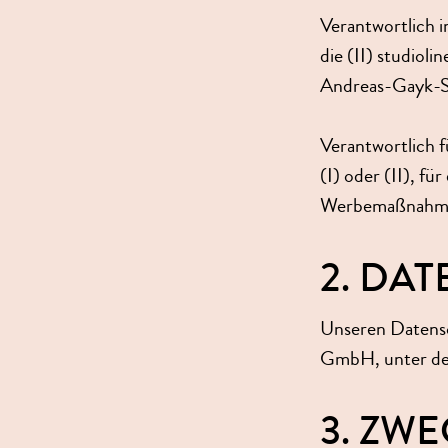
Verantwortlich 
die (II) studiol
Andreas-Gayk-St
Verantwortlich f
(I) oder (II), f
Werbemaßnahmen 
2. DA
Unseren Datensc
GmbH, unter der
3. ZW