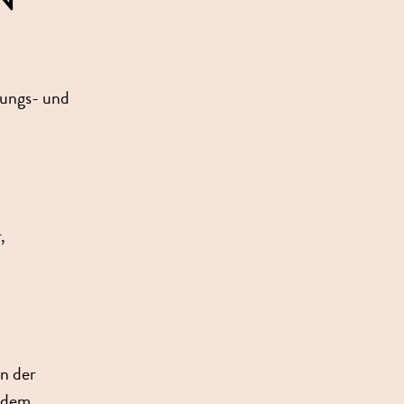
lungs- und
,
n der
d dem