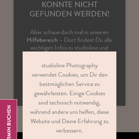
KONNTE NICHT
GEFUNDEN WERDEN!
Aber schaue doch mal in unseren
Hilfebereich
– Dort findest Du alle
wichtigen Infos zu studioline und
Antworten auf vielen Fragen.
studioline Photography
verwendet Cookies, um Dir den
ZUR STUDIOSUCHE
bestmöglichen Service zu
gewährleisten. Einige Cookies
sind technisch notwendig,
während andere uns helfen, diese
Website und Deine Erfahrung zu
verbessern.