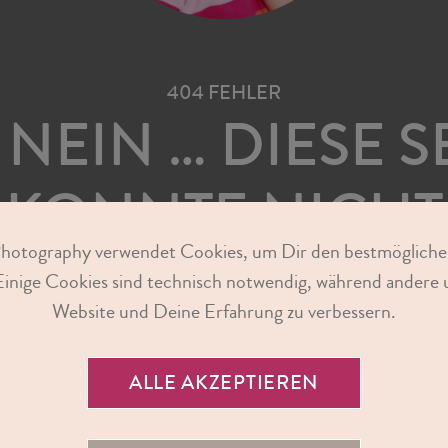
404 FEHLER
NEIN … DIESE S
KONNTE NICHT
Photography verwendet Cookies, um Dir den bestmögliche
FUNDEN WERD
Einige Cookies sind technisch notwendig, während andere u
Website und Deine Erfahrung zu verbessern.
in unseren
Hilfebereich
– Dort findest Du
ALLE AKZEPTIEREN
tudioline und Antworten auf vielen Frage