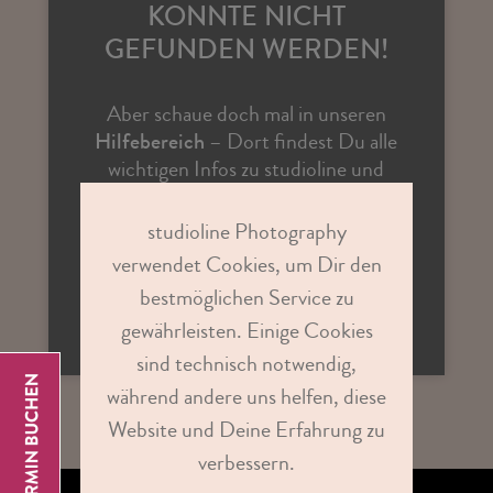
KONNTE NICHT
GEFUNDEN WERDEN!
Aber schaue doch mal in unseren
Hilfebereich
– Dort findest Du alle
wichtigen Infos zu studioline und
Antworten auf vielen Fragen.
studioline Photography
verwendet Cookies, um Dir den
ZUR STUDIOSUCHE
bestmöglichen Service zu
gewährleisten. Einige Cookies
sind technisch notwendig,
während andere uns helfen, diese
Website und Deine Erfahrung zu
verbessern.