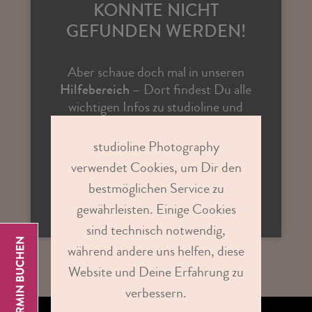
KONNTE NICHT
GEFUNDEN WERDEN!
Aber schaue doch mal in unseren
Hilfebereich
– Dort findest Du alle
wichtigen Infos zu studioline und
Antworten auf vielen Fragen.
studioline Photography
verwendet Cookies, um Dir den
ZUR STUDIOSUCHE
bestmöglichen Service zu
gewährleisten. Einige Cookies
sind technisch notwendig,
während andere uns helfen, diese
Website und Deine Erfahrung zu
verbessern.