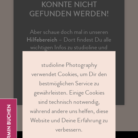
KONNTE NICHT
GEFUNDEN WERDEN!
Aber schaue doch mal in unseren
Hilfebereich
– Dort findest Du alle
wichtigen Infos zu studioline und
Antworten auf vielen Fragen.
studioline Photography
verwendet Cookies, um Dir den
ZUR STUDIOSUCHE
bestmöglichen Service zu
gewährleisten. Einige Cookies
sind technisch notwendig,
während andere uns helfen, diese
Website und Deine Erfahrung zu
verbessern.