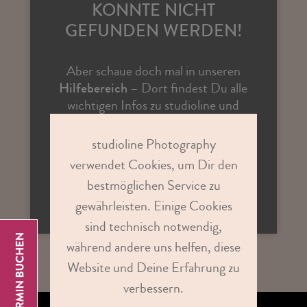
KONNTE NICHT
GEFUNDEN WERDEN!
Aber schaue doch mal in unseren
Hilfebereich
– Dort findest Du alle
wichtigen Infos zu studioline und
Antworten auf vielen Fragen.
studioline Photography
verwendet Cookies, um Dir den
ZUR STUDIOSUCHE
bestmöglichen Service zu
gewährleisten. Einige Cookies
sind technisch notwendig,
während andere uns helfen, diese
Website und Deine Erfahrung zu
verbessern.