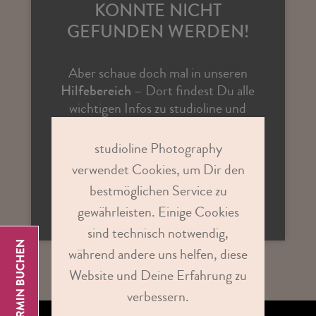
KONNTE NICHT
GEFUNDEN WERDEN!
Aber schaue doch mal in unseren
Hilfebereich
– Dort findest Du alle
wichtigen Infos zu studioline und
Antworten auf vielen Fragen.
studioline Photography
verwendet Cookies, um Dir den
ZUR STUDIOSUCHE
bestmöglichen Service zu
gewährleisten. Einige Cookies
sind technisch notwendig,
während andere uns helfen, diese
Website und Deine Erfahrung zu
verbessern.