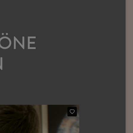
HÖNE
N