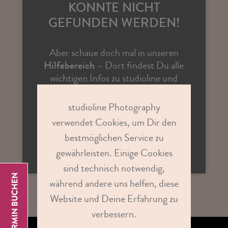
KONNTE NICHT
GEFUNDEN WERDEN!
Aber schaue doch mal in unseren
Hilfebereich
– Dort findest Du alle
wichtigen Infos zu studioline und
Antworten auf vielen Fragen.
studioline Photography
verwendet Cookies, um Dir den
ZUR STUDIOSUCHE
bestmöglichen Service zu
gewährleisten. Einige Cookies
sind technisch notwendig,
während andere uns helfen, diese
Website und Deine Erfahrung zu
verbessern.