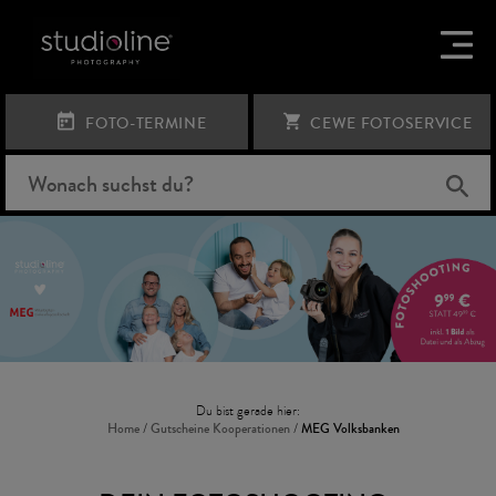
FOTO-TERMINE
CEWE FOTOSERVICE
Du bist gerade hier:
Home
/
Gutscheine Kooperationen
/
MEG Volksbanken