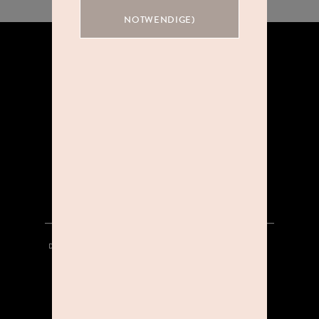
NOTWENDIGE)
ÜBER UNS
KOOPERATIONEN
KARRIERE
DATENSCHUTZ
HINWEISGEBERSYSTEM
AGB
IMPRESSUM
KONTAKT