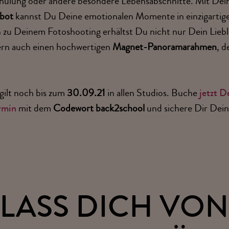
chulung oder andere besondere Lebensabschnitte. Mit De
bot
kannst Du Deine emotionalen Momente in einzigartige
 zu Deinem Fotoshooting erhältst Du nicht nur Dein Liebli
rn auch einen hochwertigen
Magnet-Panoramarahmen
, d
gilt noch bis zum
30.09.21
in allen Studios. Buche
jetzt D
rmin
mit dem
Codewort
back2school
und sichere Dir Dein
!
LASS DICH VO