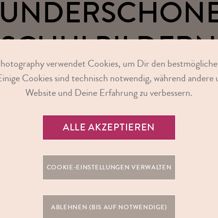
UNDERSCHÖN
SCHULBILDERN
Photography verwendet Cookies, um Dir den bestmögliche
VERZAUBERN!
Einige Cookies sind technisch notwendig, während andere u
Website und Deine Erfahrung zu verbessern.
ALLE AKZEPTIEREN
COOKIE-EINSTELLUNGEN VERWALTEN
ABLEHNEN (BIS AUF NOTWENDIGE)