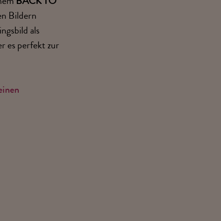
inem
BACK TO
n Bildern
ngsbild als
er es perfekt zur
einen
N