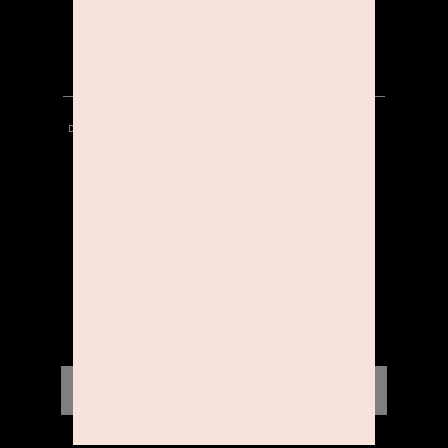
KARRIERE
DATENSCHUTZ
HINWEISGEBERSYSTEM
AGB
IMPRESSUM
KONTAKT
STUDIOLINE INSIDER
Aktionen, News & Gewinnspiele direkt an Dich.