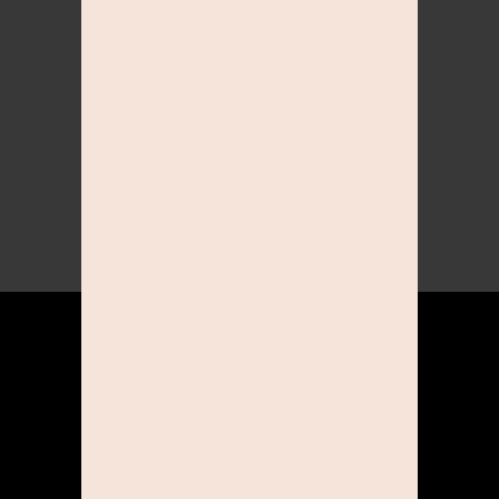
DENISE HELLWEGE
DIRECTOR BUSINESS
Per Mail:
business@studioline.com
ÜBER UNS
KOOPERATIONEN