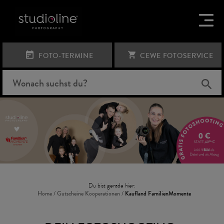
FOTO-TERMINE
CEWE FOTOSERVICE
Du bist gerade hier:
Home
/
Gutscheine Kooperationen
/
Kaufland FamilienMomente