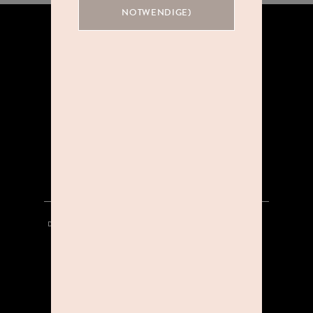
NOTWENDIGE)
ÜBER UNS
KOOPERATIONEN
KARRIERE
DATENSCHUTZ
HINWEISGEBERSYSTEM
AGB
IMPRESSUM
KONTAKT