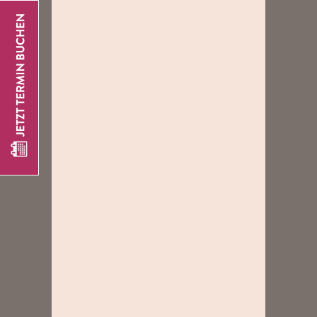
FRIENDS
22
99
AB
€
PASSFOTOS
49
99
AB
€