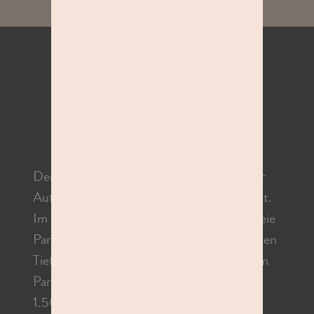
FOTOSPASS IN DEINER NÄHE
ANFAHRT DRESDEN
ELBEPARK
Der Elbepark in Dresden liegt direkt an der
Autobahn A4, Ausfahrt Dresden-Neustadt.
Im ELBEPARK sind über 5.000 kostenfreie
Parkplätze vorhanden! Neben den bekannten
Tiefgaragen bei Höffner und IKEA und dem
Parkdeck hinter Kaufland, stehen Dir auch
1.500 Parkplätze auf dem Dach zur