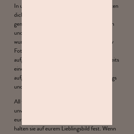
In unserem gemütlichen Fotostudio erwarten
dich unsere freundlichen Mitarbeiter, um
gemeinsam deine Fotowünsche umzusetzen
und einzigartige Bilder zu shooten. 2014
wurden in unserem studioline Photography
Fotostudio die ersten Passfotos
aufgenommen. Seitdem haben wir uns bereits
einen Stamm liebgewonnener Kunden
aufgebaut, der regelmäßig für Fotoshootings
und ein nettes Gespräch vorbei schaut.
All you need is love! Wie wäre es mit einem
unvergesslichen Paarshooting? Wir fangen
eure Emotionen und eure Liebe ein und
halten sie auf eurem Lieblingsbild fest. Wenn