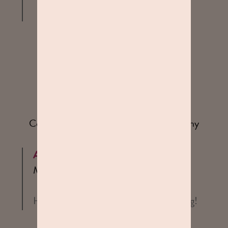
Frank
21. Mai 2026
Cooles kleines Fotostudio fragt nach Kenny
Antwort von Studioline
Mai 2026
Hallo Frank, Danke für Deine Bewertung!