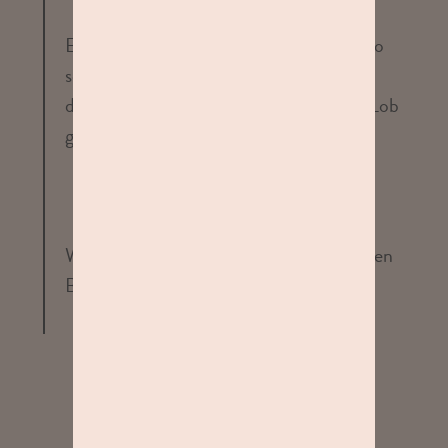
Es freut uns sehr zu hören, dass Du ein so
schönes Erlebnis bei uns hattest und mit
den Aufnahmen so zufrieden bist. Dein Lob
geben wir sehr gerne an Kenny weiter!
Wir freuen uns schon auf Deinen nächsten
Besuch. 💛
Chri
02. Juni 2026