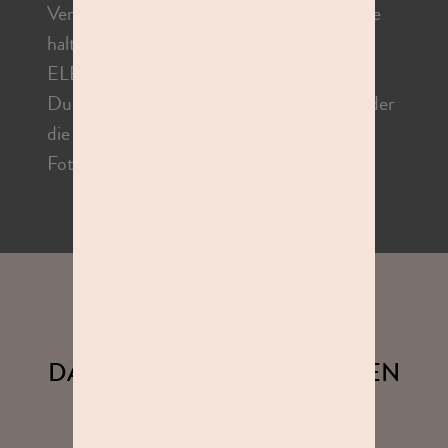
Verfügung. Die Dresdner Verkehrsbetriebe
halten direkt vor der Tür, Haltestelle
ELBEPARK.
Du nimmst die Buslinien 64, 70, 72, 80 oder
die Straßenbahnlinien 9 und 13. Unser
Fotostudio findest Du im Obergeschoss.
FOTOSPAß IN DEINER NÄHE
DAS SAGEN UNSERE KUNDEN
ÜBER UNS.