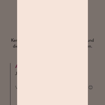
arthurokr
27. Juni 2026
Kenny hat uns ein tolles Erlebnis beschert und
die Aufnahmen sind phantastisch geworden.
Gern wieder
Antwort von Studioline
Juli 2026
Vielen Dank für Deine tolle Bewertung! 😊