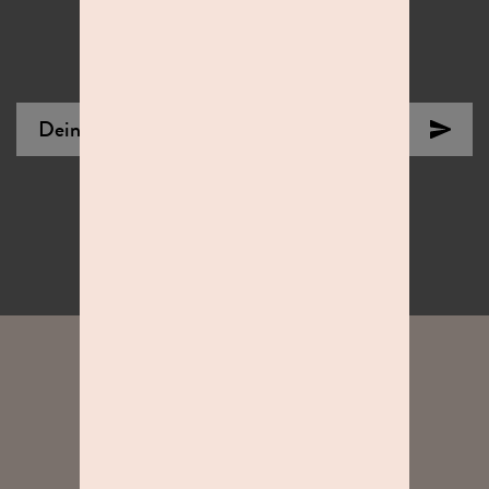
Verpasse keine Aktionen, Neuheiten &
Gewinnspiele mehr.
FOTOSPASS IN DEINER NÄHE
UNSER PRINZIP