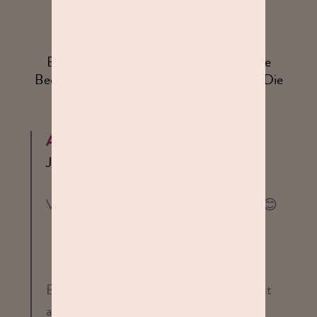
Eine Empfehlung wert. Es werden auf die
Bedürfnisse sowie Wünsche eingegangen. Die
Beratung war großartig.
Antwort von Studioline
Juni 2026
Vielen Dank für deine tolle Bewertung! 😊
Es freut uns sehr, dass du dich bei uns gut
aufgehoben gefühlt hast und sowohl die