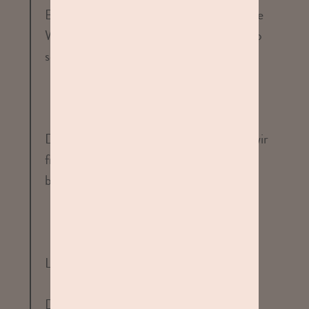
Beratung als auch das Eingehen auf deine
Wünsche so positiv erlebt hast. Genau so
soll ein Shooting bei uns sein.
Deine Empfehlung bedeutet uns viel – wir
freuen uns, dich jederzeit wieder bei uns
begrüßen zu dürfen!
Liebe Grüße
Dein STUDIOLINE Team