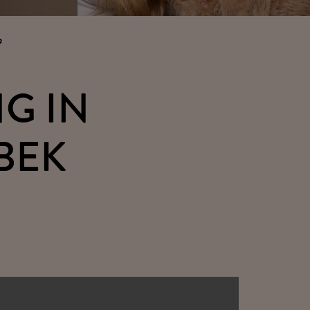
e
G IN
BEK