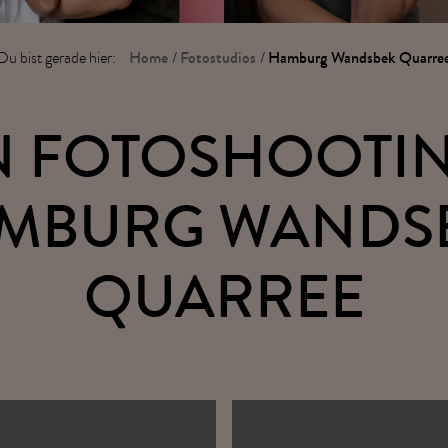
Home
Fotostudios
Hamburg Wandsbek Quarre
Du bist gerade hier:
/
/
N FOTOSHOOTIN
MBURG WANDS
QUARREE