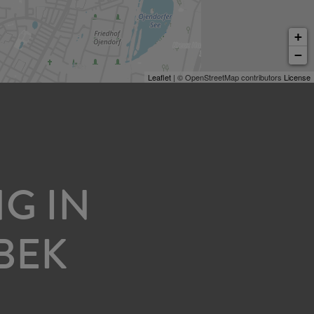
+
−
Leaflet
| © OpenStreetMap contributors
License
G IN
BEK