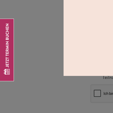
Ja, i
akzep
Ja, i
Teil
Ich bi