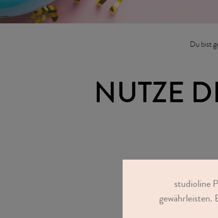
Du bist g
NUTZE D
Bitte trage De
studioline 
Chance au
gewährleisten. 