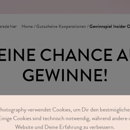
Home
Gutscheine Kooperationen
Gewinnspiel Insider 
erade hier:
/
/
EINE CHANCE A
GEWINNE!
ine Daten in das untenstehende Formular ein und sichere 
Photography verwendet Cookies, um Dir den bestmögliche
f einen von 3 großartigen Gewinnen. Wir drücken Dir d
Einige Cookies sind technisch notwendig, während andere u
Website und Deine Erfahrung zu verbessern.