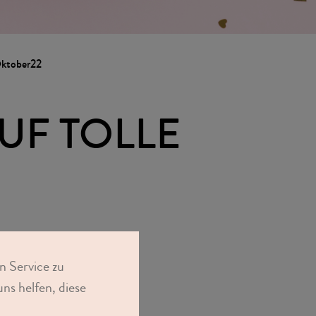
Oktober22
UF TOLLE
Dir damit Deine
n Service zu
ie Daumen!
ns helfen, diese