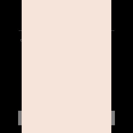
KARRIERE
DATENSCHUTZ
HINWEISGEBERSYSTEM
AGB
IMPRESSUM
KONTAKT
STUDIOLINE INSIDER
Aktionen, News & Gewinnspiele direkt an Dich.