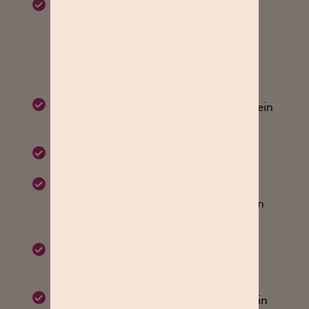
Der Gutschein ist gültig für folgende
Fotoshooting-Kategorien: FAMILY,
BABY, KIDS, FRIENDS,
LOVESTORY, BEAUTY, ANIMAL,
9MONTHS, MEN & EROTIC
Du erhälst Dein Fotoshooting und Dein
Lieblingsbild als Abzug und Datei.
Gültig bis zum 31.06.2022
Drucke Deinen Gutschein aus oder
mache einen Screenshot und zeige ihn
im Fotostudio vor.
Deutschlandweit findest Du über 80
Studioline Fotostudios.
Pro Termin und Tag ist nur 1 Gutschein