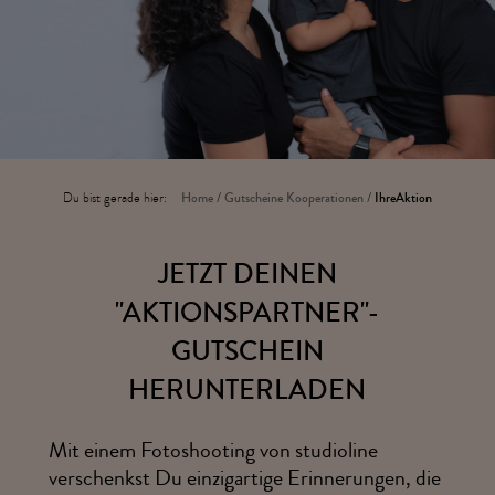
Du bist gerade hier:
Home
/
Gutscheine Kooperationen
/
IhreAktion
JETZT DEINEN
"AKTIONSPARTNER"-
GUTSCHEIN
HERUNTERLADEN
Mit einem Fotoshooting von studioline
verschenkst Du einzigartige Erinnerungen, die