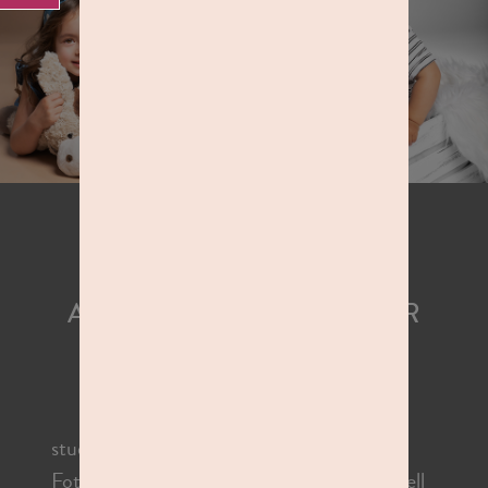
DEIN FOTOSHOOTING BEI STUDIOLINE
ATEMBERAUBENDE BILDER
FÜR DICH UND DEINE
LIEBSTEN
studioline inszeniert unvergessliche
Fotoshootings – unkompliziert, professionell