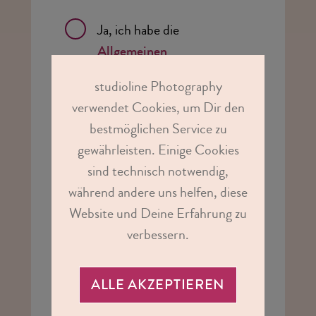
Ja, ich habe die
Allgemeinen
Geschäftsbedingungen
studioline Photography
gelesen und akzeptiert.*
verwendet Cookies, um Dir den
bestmöglichen Service zu
gewährleisten. Einige Cookies
Ja, ich habe die
Hinweise
sind technisch notwendig,
zum Datenschutz
gelesen
während andere uns helfen, diese
und akzeptiert.*
Website und Deine Erfahrung zu
verbessern.
Ich bin kein Roboter.
reCAPTCHA
ALLE AKZEPTIEREN
Datenschutzerklärung
-
Nutzungsbedingungen