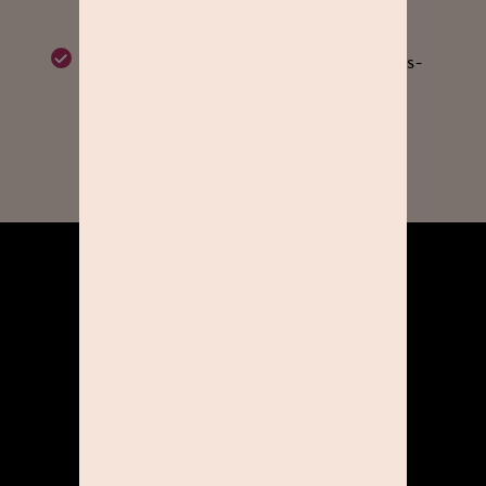
einlösbar.
Der Gutschein ist nicht gültig für Pass-
und Bewerbungsbilder.
ÜBER UNS
KOOPERATIONEN
KARRIERE