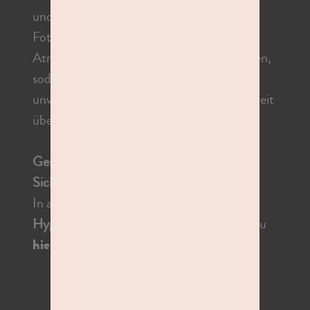
und mit hohem Spaßfaktor. Super schöne
Fotos, aufgenommen in entspannter
Atmosphäre und das direkt zum Mitnehmen,
sodass jedes Fotoshooting zu einem
unvergesslichen Event wird. Deutschlandweit
über 80 x auch in Deiner Nähe.
Genieße Deinen Foto-Moment. Mit
Sicherheit.
In allen unseren Studios gilt das studioline
Hygieneversprechen
. Mehr dazu findest Du
hier
.