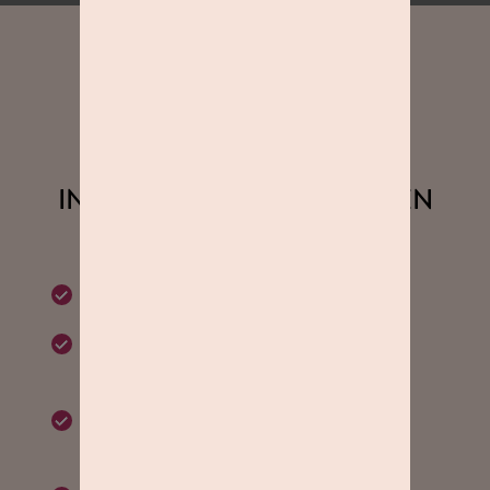
DEIN STUDIOLINE-GUTSCHEIN
ALLE WICHTIGEN
INFORMATIONEN AUF EINEN
BLICK:
30 Minuten Fotoshooting
Nur 0 € anstatt 39 € für Dein
Fotoshooting.
Bildauswahl aus ca. 60 Aufnahmen
sofort nach dem Fotoshooting.