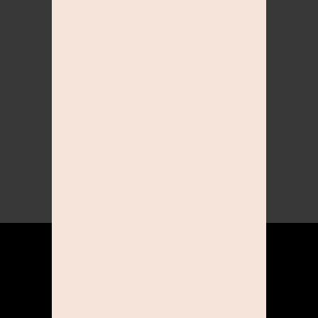
STUDIOLINE
GEWINNSPIEL MAI 2025
Stay tuned!
Instagram: studioline_photography
ÜBER UNS