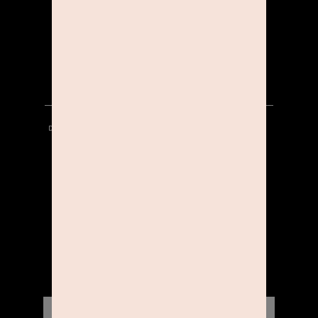
KOOPERATIONEN
KARRIERE
DATENSCHUTZ
HINWEISGEBERSYSTEM
AGB
IMPRESSUM
KONTAKT
STUDIOLINE INSIDER
Aktionen, News & Gewinnspiele direkt an Dich.