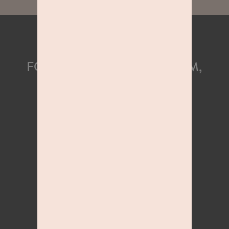
FOLGE UNS AUF INSTAGRAM,
UM KEINE NEUIGKEITEN
MEHR ZU VERPASSEN!