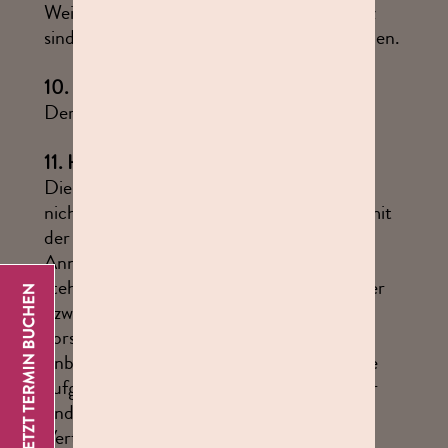
Weitergehende Hinweise zum Datenschutz
sind der Datenschutzerklärung zu entnehmen.
10.
Rechtsweg
Der Rechtsweg ist ausgeschlossen.
11.
Haftungsausschluss
Die studioline Photostudios GmbH haftet
nicht für Schäden, die im Zusammenhang mit
der Teilnahme am Gewinnspiel bzw. mit der
Annahme und der Nutzung des Gewinns
stehen, es sei denn, der Gewinnspielanbieter
bzw. dessen Erfüllungsgehilfen handeln
vorsätzlich oder grob fahrlässig. Hiervon
unberührt bleiben etwaige Ersatzansprüche
aufgrund der Verletzung von Leben, Körper
und Gesundheit sowie von wesentlichen
Vertragspflichten.