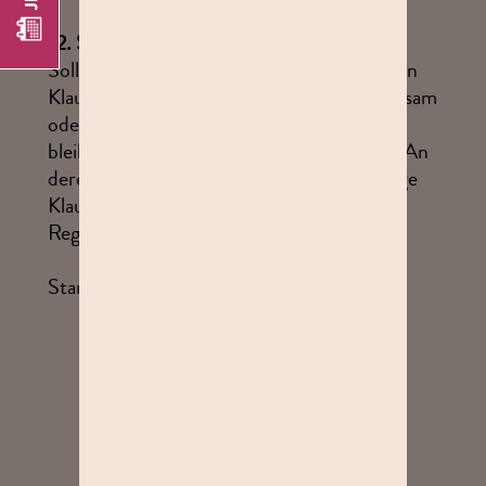
12.
Salvatorische Klausel
Sollten eine oder mehrere der vorstehenden
Klauseln ganz oder teilweise nichtig, unwirksam
oder undurchführbar sein oder werden,
bleiben die übrigen Bedingungen wirksam. An
deren Stelle tritt eine entsprechende gültige
Klausel. Gleiches gilt bei Vorliegen einer
Regelungslücke.
Stand 09.04.2025
JETZT TEILNEHMEN.