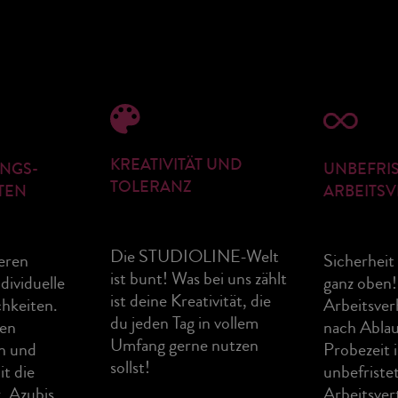
KREATIVITÄT UND
UNGS-
UNBEFRI
TOLERANZ
TEN
ARBEITS
Die STUDIOLINE-Welt
eren
Sicherheit 
ist bunt! Was bei uns zählt
dividuelle
ganz oben!
ist deine Kreativität, die
hkeiten.
Arbeitsverh
du jeden Tag in vollem
nen
nach Ablau
Umfang gerne nutzen
n und
Probezeit 
sollst!
t die
unbefriste
, Azubis
Arbeitsver