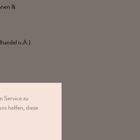
innen &
handel o.Ä.)
n Service zu
ns helfen, diese
reiben,