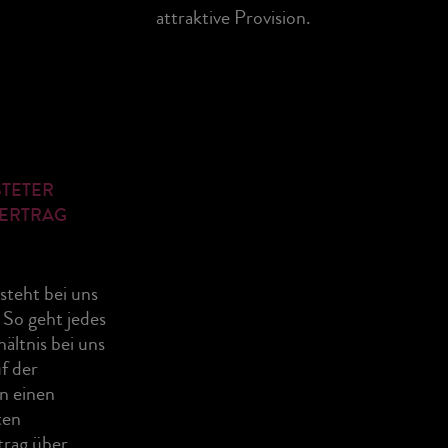
attraktive Provision.
STETER
VERTRAG
steht bei uns
 So geht jedes
ältnis bei uns
f der
in einen
ten
trag über.