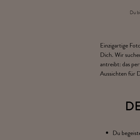
Du bi
Einzigartige Fot
Dich. Wir suchen
antreibt: das pe
Aussichten für D
D
Du begeist