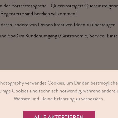
n der Porträtfotografie - Quereinsteiger/ Quereinsteiger
Begeisterte sind herzlich willkommen!
 daran, andere von Deinen kreativen Ideen zu überzeugen
und Spaß im Kundenumgang (Gastronomie, Service, Einzel
Photography verwendet Cookies, um Dir den bestmögliche
Einige Cookies sind technisch notwendig, während andere u
BEWIRB DICH JETZT!
Website und Deine Erfahrung zu verbessern.
ALLE AKZEPTIEREN
de uns Deine vollständigen Bewerbungsunterlagen (Ansch