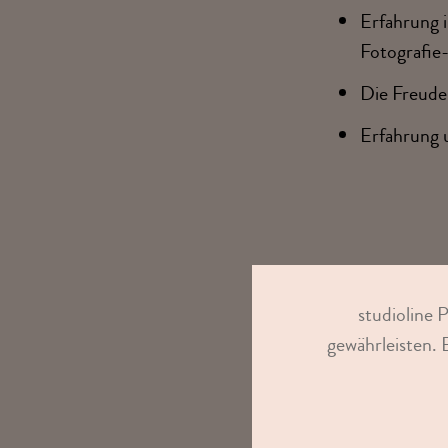
Erfahrung i
Fotografie-
Die Freude
Erfahrung 
studioline 
gewährleisten. 
Sen