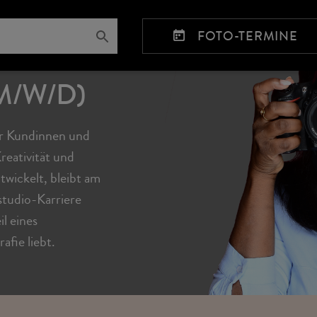
FOTO-TERMINE
M/W/D)
ir Kundinnen und
reativität und
twickelt, bleibt am
studio-Karriere
l eines
afie liebt.