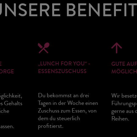
UNSERE BENEFIT
„LUNCH FOR YOU“ -
GUTE AUF
E
ESSENSZUSCHUSS
MÖGLICH
ORGE
Du bekommst an drei
Wir besetz
glichkeit,
Tagen in der Woche einen
Führungsp
es Gehalts
Zuschuss zum Essen, von
gerne aus 
liche
dem du steuerlich
Reihen.
profitierst.
assen.