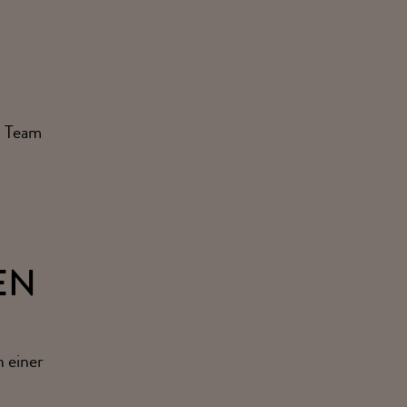
m Team
EN
n einer