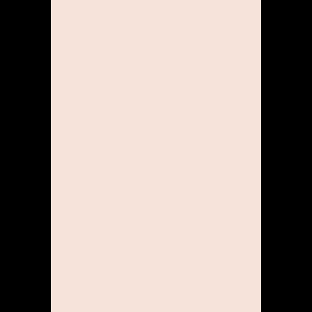
Mitarbeitern individuelle
Weiterbildungsmöglichkeiten.
Für Studioleitungen haben
wir ein prämiertes Programm
für Führungskräfte.
UNBEFRISTETER
ARBEITSVERTRAG
Sicherheit steht bei uns ganz
oben! So geht jedes
Arbeitsverhältnis bei uns
nach Ablauf der Probezeit in
einen unbefristeten