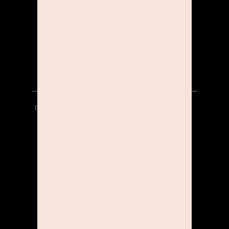
KOOPERATIONEN
KARRIERE
DATENSCHUTZ
HINWEISGEBERSYSTEM
AGB
IMPRESSUM
KONTAKT
STUDIOLINE INSIDER
Aktionen, News & Gewinnspiele direkt an Dich.