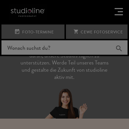
STELLEN IN DER ZENTRALE (M/W/D)
In unserer Zentrale laufen alle Fäden
FOTO-TERMINE
CEWE FOTOSERVICE
zusammen. Hier arbeiten kreative Köpfe,
Organisationstalente und Spezialistinnen
und Spezialisten aus vielen Bereichen
daran, unsere Studios täglich zu
unterstützen. Werde Teil unseres Teams
und gestalte die Zukunft von studioline
aktiv mit.