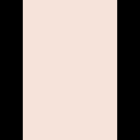
Wer viel gibt, bekommt viel!
Wer gemeinsam mit seinem
Team in einem Monat
mindestens 91% des
geplanten Umsatzes erreicht
erhält eine attraktive
Provision.
WEITERBILDUNGS-
MÖGLICHKEITEN
Wir bieten unseren