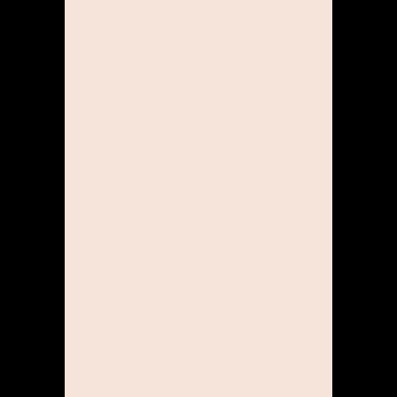
Arbeitsvertrag über.
HANDLUNGSSPIELRAUM
Wir bieten dir die Freiheit,
deine Ideen nach deinem
persönlichen Stil
umzusetzen!