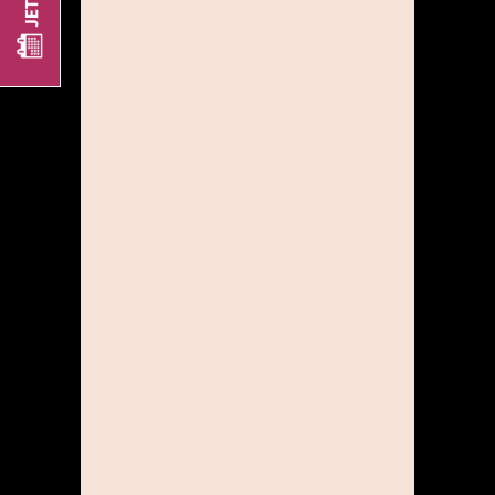
steuerlich profitierst.
GUTE AUFSTIEGS-
MÖGLICHKEITEN
Wir besetzen unsere
Führungspositionen gerne
aus den eigenen Reihen.
ATTRAKTIVES
PROVISIONSMODELL