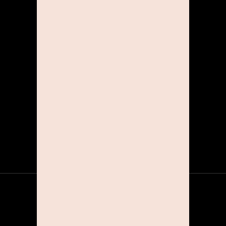
KREATIVITÄT & TOLERANZ
Die STUDIOLINE-Welt ist
bunt! Was bei uns zählt ist
deine Kreativität, die du jeden
Tag in vollem Umfang gerne
nutzen sollst!
ÜBER UNS