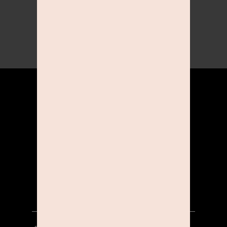
Jetzt in ausgewählten Studios
Instagram: studioline_photography
ÜBER UNS
KOOPERATIONEN
KARRIERE