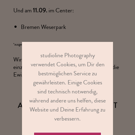
Und am
11.09.
im Center:
Bremen Weserpark
*ausgenommen Hagen, Bielefeld und Hamburg Dammtor
studioline Photography
Wir wünschen Euch ganz viel Freude dabei,
verwendet Cookies, um Dir den
einzigartige Augenblicke mit Kinderino für die
bestmöglichen Service zu
Ewigkeit festzuhalten.
gewährleisten. Einige Cookies
sind technisch notwendig,
LASS DICH VON UNSERER
während andere uns helfen, diese
AUFREGENDEN AKTION MIT
Website und Deine Erfahrung zu
KINDER BEGEISTERN!
verbessern.