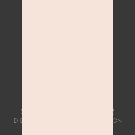
INDERINO.
STUDIOLINE X KINDER
DIE EXKLUSIVE KINDER KOOPERATION