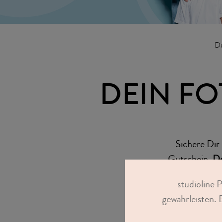
Du
DEIN FO
Sichere Di
Gutschein.
De
Deinen Gut
studioline 
gewährleisten. 