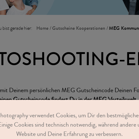
Home
Gutscheine Kooperationen
MEG Kommun
 bist gerade hier:
/
/
TOSHOOTING-E
r mit Deinem persönlichen MEG Gutscheincode Deinen Fo
inen Gutscheincode findest Du in der MEG Vorteilswelt.
schein
als PDF downloaden
und bequem online Deinen Te
Photography verwendet Cookies, um Dir den bestmögliche
Einige Cookies sind technisch notwendig, während andere u
Website und Deine Erfahrung zu verbessern.