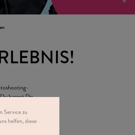
en
RLEBNIS!
toshooting-
Du kannst Dir
rmin buchen.
n Service zu
ns helfen, diese