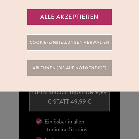
ALLE AKZEPTIEREN
COOKIE-EINSTELLUNGEN VERWALTEN
ABLEHNEN (BIS AUF NOTWENDIGE)
DEIN SHOOTING FÜR 9,99
€ STATT 49,99 €
Einlösbar in allen
studioline Studios.