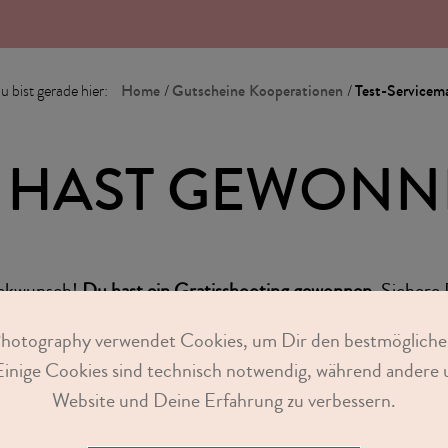
Home
Gutscheine Kooperationen
Test-Servicema
u bist gerade hier:
/
/
 HAST GEWONN
ückwunsch!
Du hast ein Gratisshooting gewonnen.
Sichere 
chein. Du kannst Dir Deinen Gutschein
als PDF download
Photography verwendet Cookies, um Dir den bestmögliche
Deinen Liebsten einen Termin buchen.
Einige Cookies sind technisch notwendig, während andere u
Website und Deine Erfahrung zu verbessern.