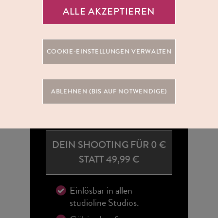
ALLE AKZEPTIEREN
COOKIE-EINSTELLUNGEN VERWALTEN
ABLEHNEN (BIS AUF NOTWENDIGE)
DEIN SHOOTING FÜR 0 €
STATT 49,99 €
Einlösbar in allen
studioline Studios.