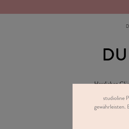
D
DU
Herzlichen Gl
studioline Guts
studioline 
gewährleisten. 