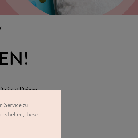
il
EN!
Dir jetzt Deinen
en
und später mit
n Service zu
ns helfen, diese