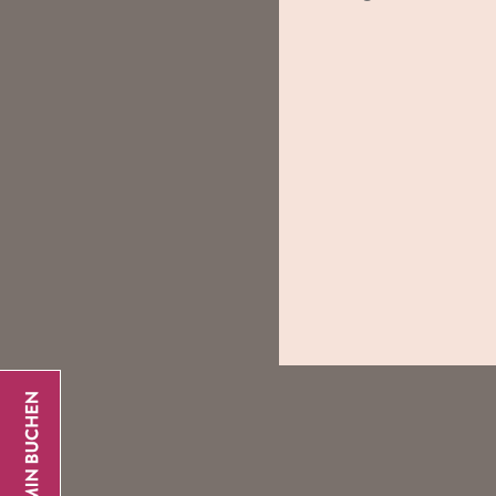
Abschied
& 
Sage „Danke“
bedeutungsvol
Herzen kom
Junggesellen
Feiere den le
für deinen
Ju