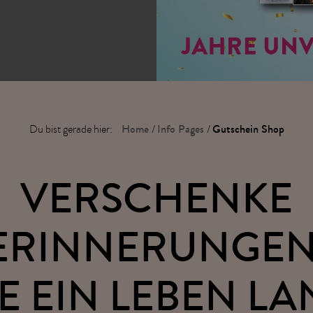
Home
Info Pages
Gutschein Shop
Du bist gerade hier:
/
/
VERSCHENKE
ERINNERUNGEN
E EIN LEBEN L