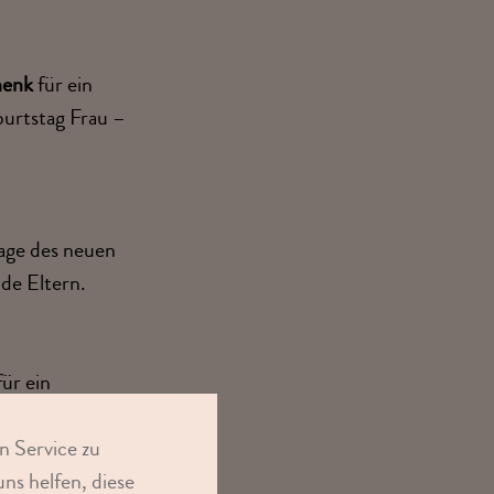
henk
für ein
urtstag Frau –
age des neuen
nde Eltern.
ür ein
, das Herzen
n Service zu
ns helfen, diese