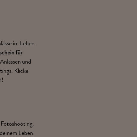
lässe im Leben.
chein für
n Anlässen und
ings. Klicke
n!
s Fotoshooting.
n deinem Leben!