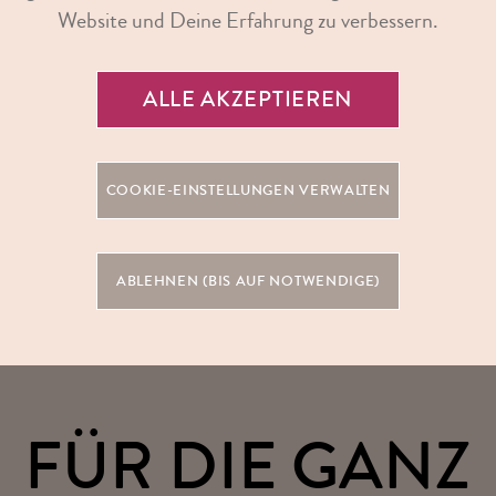
Website und Deine Erfahrung zu verbessern.
Danke
 oder halte einen emotionalen Abschied fest mit einem Gu
les Fotoshooting. Ideal für kleine
Abschiedsgeschenke
, d
ALLE AKZEPTIEREN
men.
- und
Junggesellinnenabschied
COOKIE-EINSTELLUNGEN VERWALTEN
tzten Tag in Freiheit mit einem aufregenden Fotoshooting –
nggesellenabschied
und ein perfektes Andenken für alle Bet
ABLEHNEN (BIS AUF NOTWENDIGE)
FÜR DIE GANZ